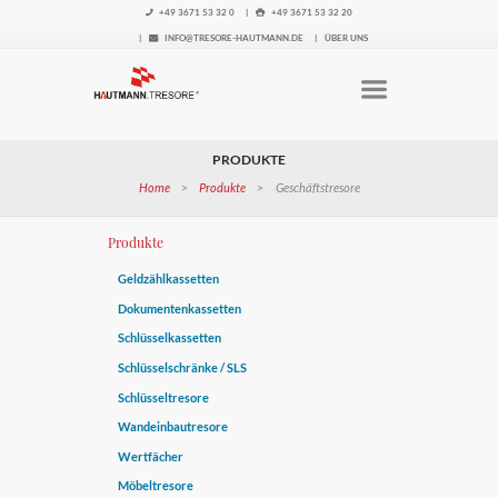
+49 3671 53 32 0
+49 3671 53 32 20
INFO@TRESORE-HAUTMANN.DE
ÜBER UNS
PRODUKTE
Home
Produkte
Geschäftstresore
Produkte
Geldzählkassetten
Dokumentenkassetten
Schlüsselkassetten
Schlüsselschränke / SLS
Schlüsseltresore
Wandeinbautresore
Wertfächer
Möbeltresore