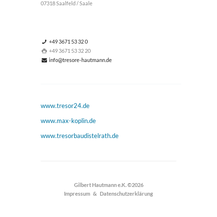
07318 Saalfeld / Saale
+49 3671 53 32 0
+49 3671 53 32 20
info@tresore-hautmann.de
www.tresor24.de
www.max-koplin.de
www.tresorbaudistelrath.de
Gilbert Hautmann e.K.
©2026
Impressum
&
Datenschutzerklärung